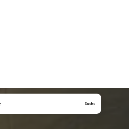
r Ort
räder – inklusive