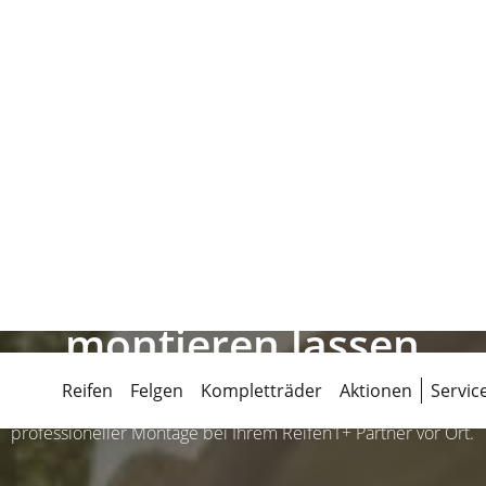
en online kaufen und vo
montieren lassen
von attraktiven Angeboten für Sommerreifen, Felgen und Komplett
professioneller Montage bei Ihrem Reifen1+ Partner vor Ort.