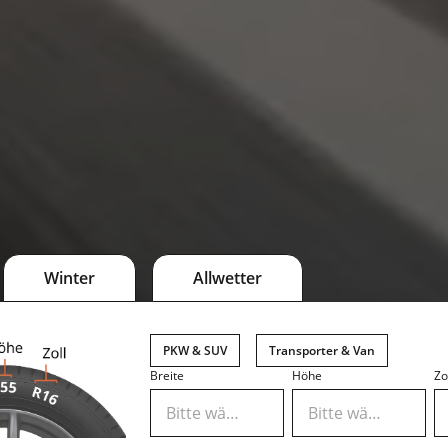
Winter
Allwetter
PKW & SUV
Transporter & Van
Breite
Höhe
Zo
Bitte wählen
Bitte wählen